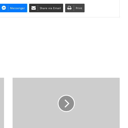
Messenger
Share via Email
Print