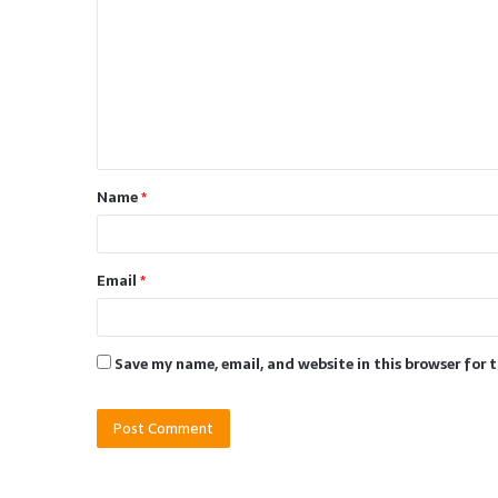
o
m
m
e
n
t
Name
*
*
Email
*
Save my name, email, and website in this browser for 