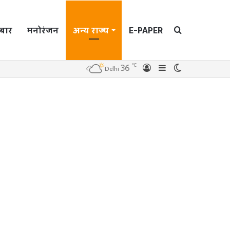
बार
मनोरंजन
अन्य राज्य
E-PAPER
Search
℃
36
Log
Sidebar
Switch
Delhi
In
skin
for