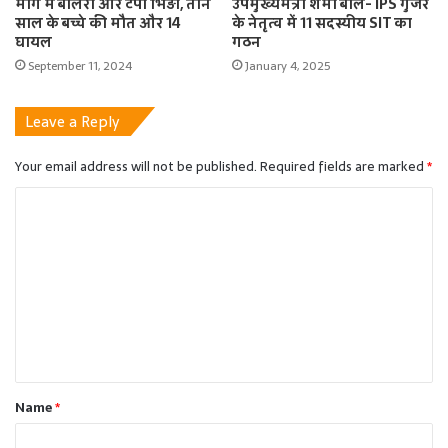
मार्ग में बोलेरो और टेंपो भिड़ी, तीन
उपमुख्यमंत्री शर्मा बोले- IPS गुर्जर
साल के बच्चे की मौत और 14
के नेतृत्व में 11 सदस्यीय SIT का
घायल
गठन
September 11, 2024
January 4, 2025
Leave a Reply
Your email address will not be published.
Required fields are marked
*
C
o
m
m
e
n
t
Name
*
*