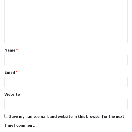
m
m
e
n
t
Name
*
*
Email
*
Website
Save my name, email, and website in this browser for the next
time I comment.