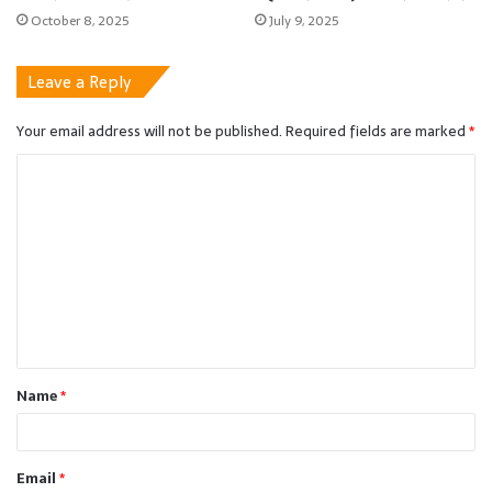
October 8, 2025
July 9, 2025
Leave a Reply
Your email address will not be published.
Required fields are marked
*
C
o
m
m
e
n
t
Name
*
*
Email
*