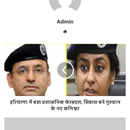
Admin
W
e
b
s
i
t
e
हरियाणा में बड़ा प्रशासनिक फेरबदल, सिबाश बने गुरुग्राम
के नए कमिश्नर