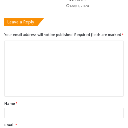
May 1, 2024
Leave a Reply
Your email address will not be published.
Required fields are marked
*
C
o
m
m
e
n
t
Name
*
*
Email
*