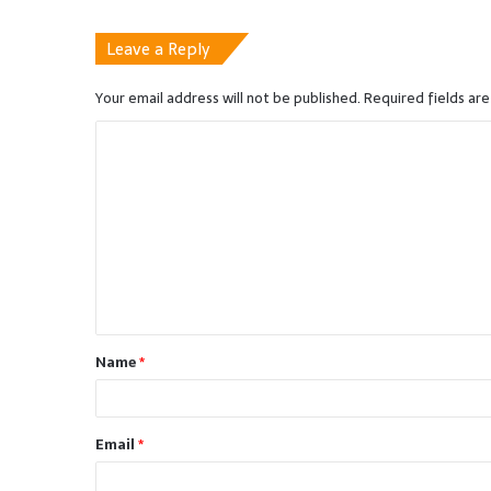
Leave a Reply
Your email address will not be published.
Required fields ar
C
o
m
m
e
n
t
Name
*
*
Email
*