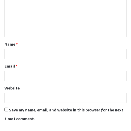
m
m
e
n
t
Name
*
*
Email
*
Website
Save my name, email, and website in this browser for the next
time I comment.