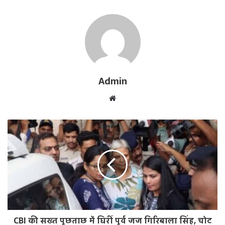
Admin
W
e
b
s
i
t
e
CBI की सख्त पूछताछ में घिरीं पूर्व जज गिरिबाला सिंह, चोट