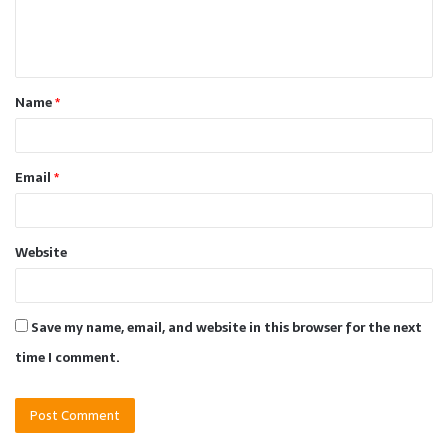
e
n
t
Name
*
*
Email
*
Website
Save my name, email, and website in this browser for the next
time I comment.