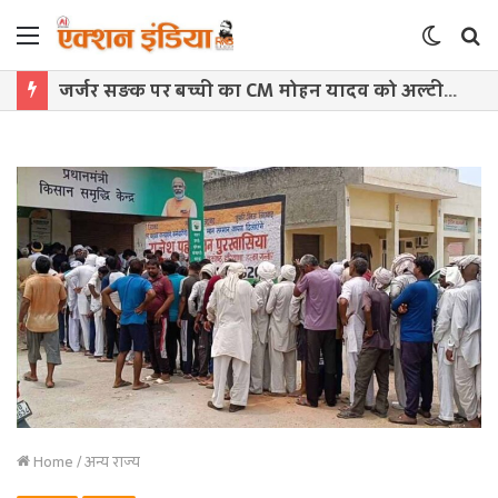
Menu
Switch
S
skin
f
जर्जर सड़क पर बच्ची का CM मोहन यादव को अल्टीमेटम, बोली- ‘सड़क बनवाओ, वर्ना कुर्सी से हटवा देंगे’
Home
/
अन्य राज्य