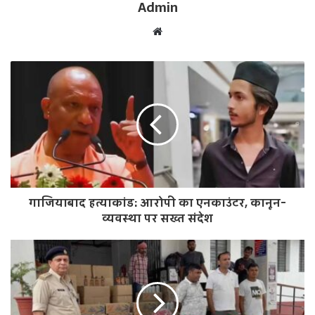
Admin
W
e
b
s
i
t
e
गाजियाबाद हत्याकांड: आरोपी का एनकाउंटर, कानून-
व्यवस्था पर सख्त संदेश