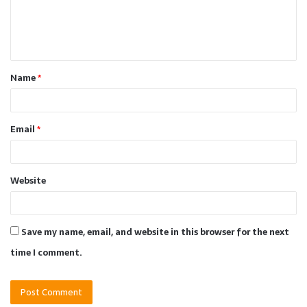
e
n
t
Name
*
*
Email
*
Website
Save my name, email, and website in this browser for the next
time I comment.