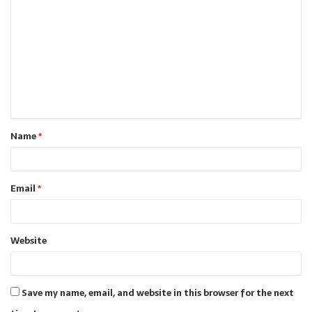
o
m
m
e
n
t
Name
*
*
Email
*
Website
Save my name, email, and website in this browser for the next