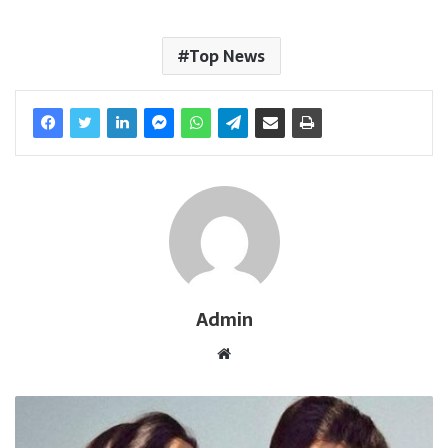
Top News
Admin
W
e
b
s