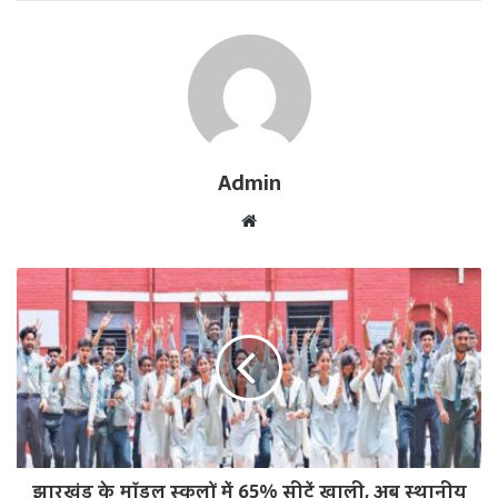
Admin
W
e
b
s
i
t
e
झारखंड के मॉडल स्कूलों में 65% सीटें खाली, अब स्थानीय