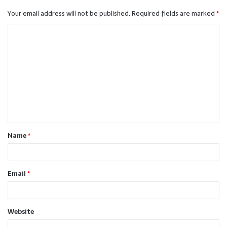
Your email address will not be published.
Required fields are marked
*
C
o
m
m
e
n
t
Name
*
*
Email
*
Website