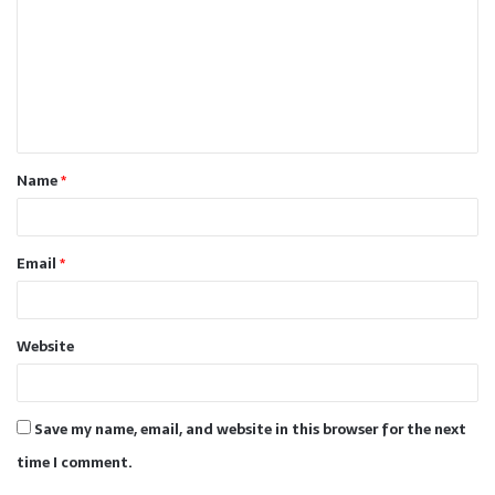
m
m
e
n
t
Name
*
*
Email
*
Website
Save my name, email, and website in this browser for the next
time I comment.