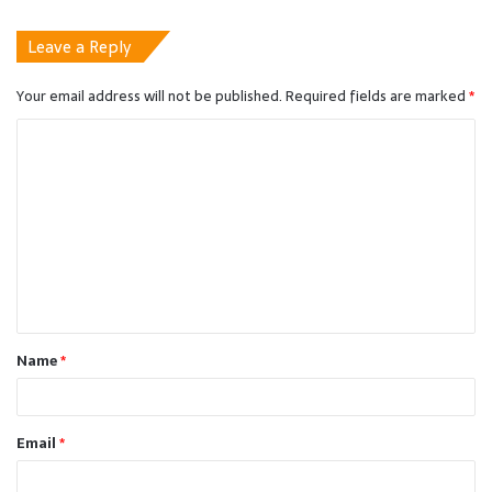
Leave a Reply
Your email address will not be published.
Required fields are marked
*
C
o
m
m
e
n
t
Name
*
*
Email
*