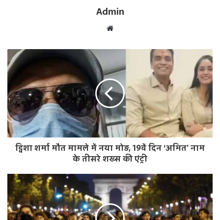
Admin
W
e
b
s
i
t
e
ट्विशा शर्मा मौत मामले में नया मोड़, 19वें दिन ‘अमित’ नाम
के तीसरे शख्स की एंट्री