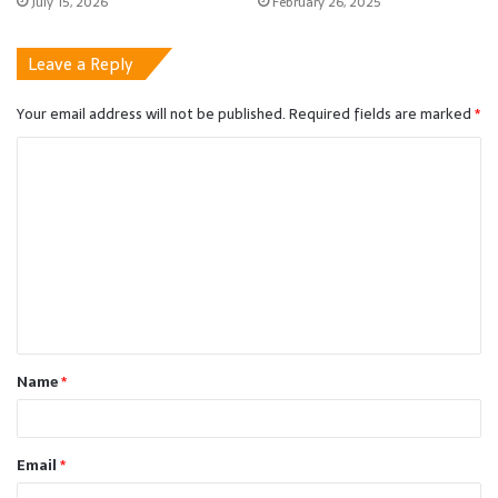
July 15, 2026
February 26, 2025
Leave a Reply
Your email address will not be published.
Required fields are marked
*
C
o
m
m
e
n
t
Name
*
*
Email
*