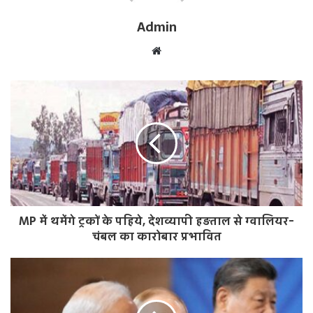
Admin
W
e
b
s
i
t
e
MP में थमेंगे ट्रकों के पहिये, देशव्यापी हड़ताल से ग्वालियर-
चंबल का कारोबार प्रभावित