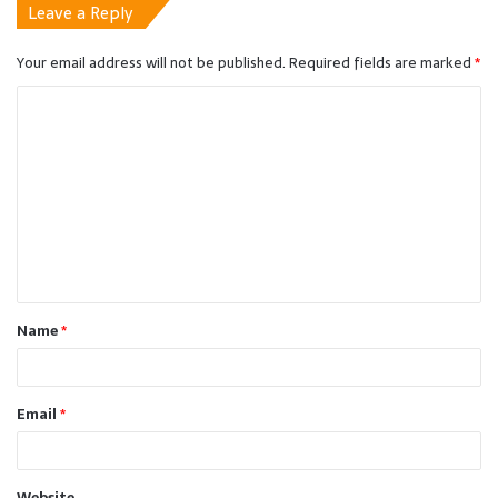
Leave a Reply
Your email address will not be published.
Required fields are marked
*
C
o
m
m
e
n
t
Name
*
*
Email
*
Website