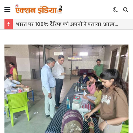
Menu
Switch
S
skin
f
भारत पर 100% टैरिफ को अपनों ने बताया ‘आत्मघाती कदम’, ट्रंप प्रशासन पर उठे सवाल