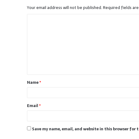
Your email address will not be published.
Required fields ar
C
o
m
m
e
n
t
Name
*
*
Email
*
Save my name, email, and website in this browser for 