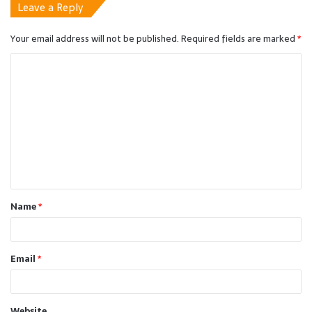
Leave a Reply
Your email address will not be published.
Required fields are marked
*
C
o
m
m
e
n
t
Name
*
*
Email
*
Website