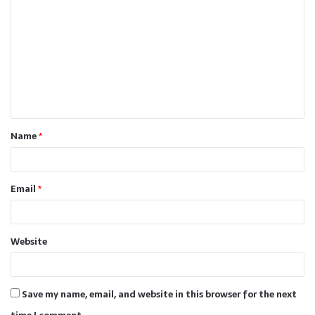
o
m
m
e
n
t
Name
*
*
Email
*
Website
Save my name, email, and website in this browser for the next