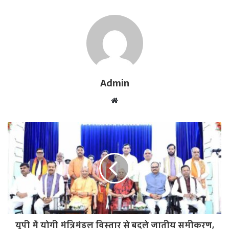
Admin
W
e
b
s
i
t
e
यूपी में योगी मंत्रिमंडल विस्तार से बदले जातीय समीकरण,