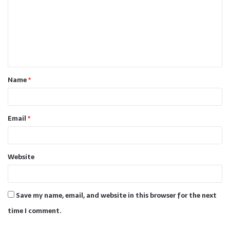
m
m
e
n
t
Name
*
*
Email
*
Website
Save my name, email, and website in this browser for the next
time I comment.