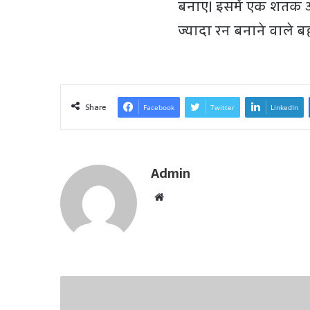
बनाए। इसमें एक शतक औ
ज्यादा रन बनाने वाले बल्
Share
Facebook
Twitter
LinkedIn
Admin
W
e
b
s
i
t
e