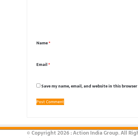
m
m
e
n
Name
*
t
*
Email
*
Save my name, email, and website in this browser
© Copyright 2026 : Action India Group. All Ri