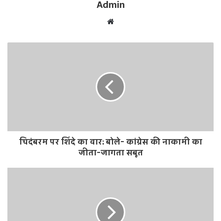
Admin
W
e
b
s
i
t
e
चिदंबरम पर शिंदे का वार: बोले- कांग्रेस की नाकामी का
जीता-जागता सबूत