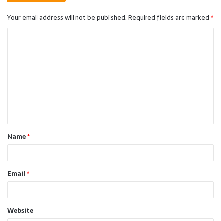
Your email address will not be published.
Required fields are marked
*
C
o
m
m
e
n
t
Name
*
*
Email
*
Website