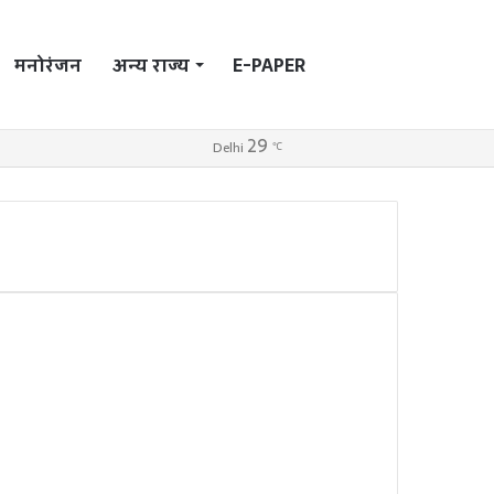
मनोरंजन
अन्य राज्य
E-PAPER
Search
29
Log
Sidebar
Switch
Delhi
℃
In
skin
for