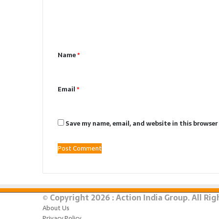
m
e
n
Name
*
t
*
Email
*
Save my name, email, and website in this browser
© Copyright 2026 : Action India Group. All Ri
About Us
Privacy Policy