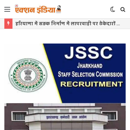
Menu
Switch
S
skin
f
हरियाणा में सड़क निर्माण में लापरवाही पर ठेकेदारों पर गिरेगी गाज, FIR और ब्लैकलिस्ट की चेतावनी