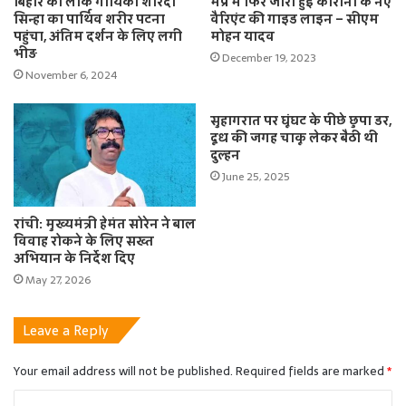
बिहार की लोक गायिका शारदा
मप्र में फिर जारी हुई कोरोना के नए
सिन्हा का पार्थिव शरीर पटना
वैरिएंट की गाइड लाइन – सीएम
पहुंचा, अंतिम दर्शन के लिए लगी
मोहन यादव
भीड़
December 19, 2023
November 6, 2024
सुहागरात पर घूंघट के पीछे छुपा डर,
दूध की जगह चाकू लेकर बैठी थी
दुल्हन
June 25, 2025
रांची: मुख्यमंत्री हेमंत सोरेन ने बाल
विवाह रोकने के लिए सख्त
अभियान के निर्देश दिए
May 27, 2026
Leave a Reply
Your email address will not be published.
Required fields are marked
*
C