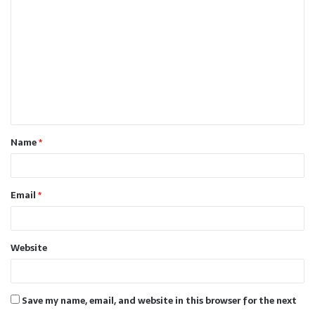
o
m
m
e
n
t
Name
*
*
Email
*
Website
Save my name, email, and website in this browser for the next