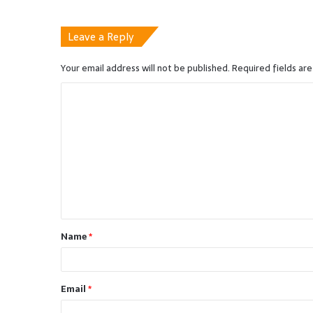
Leave a Reply
Your email address will not be published.
Required fields ar
C
o
m
m
e
n
t
Name
*
*
Email
*