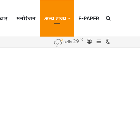
बार
मनोरंजन
अन्य राज्य
E-PAPER
Search
℃
29
Log
Sidebar
Switch
Delhi
In
skin
for