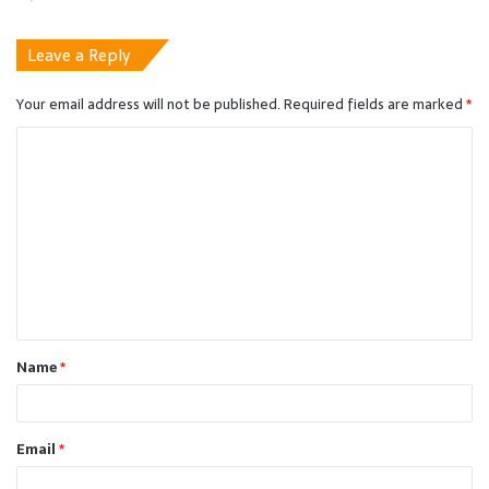
Leave a Reply
Your email address will not be published.
Required fields are marked
*
C
o
m
m
e
n
t
Name
*
*
Email
*