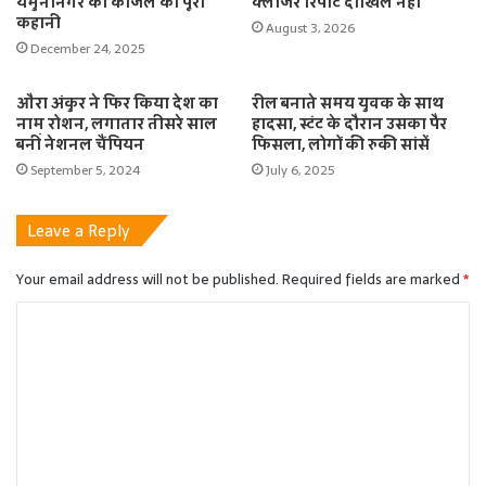
यमुनानगर की काजल की पूरी
क्लोजर रिपोर्ट दाखिल नहीं
कहानी
August 3, 2026
December 24, 2025
औरा अंकुर ने फिर किया देश का
रील बनाते समय युवक के साथ
नाम रोशन, लगातार तीसरे साल
हादसा, स्टंट के दौरान उसका पैर
बनीं नेशनल चैंपियन
फिसला, लोगों की रुकी सांसें
September 5, 2024
July 6, 2025
Leave a Reply
Your email address will not be published.
Required fields are marked
*
C
o
m
m
e
n