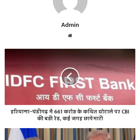
Admin
W
e
b
s
i
t
e
हरियाणा-चंडीगढ़ में 661 करोड़ के कथित घोटाले पर CBI
की बड़ी रेड, कई जगह छापेमारी