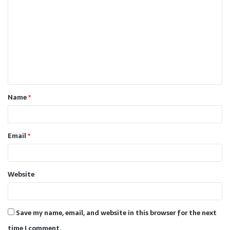
o
m
m
e
n
t
Name
*
*
Email
*
Website
Save my name, email, and website in this browser for the next
time I comment.