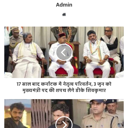
Admin
W
e
b
s
i
t
e
17 साल बाद कर्नाटक में नेतृत्व परिवर्तन, 3 जून को
मुख्यमंत्री पद की शपथ लेंगे डीके शिवकुमार