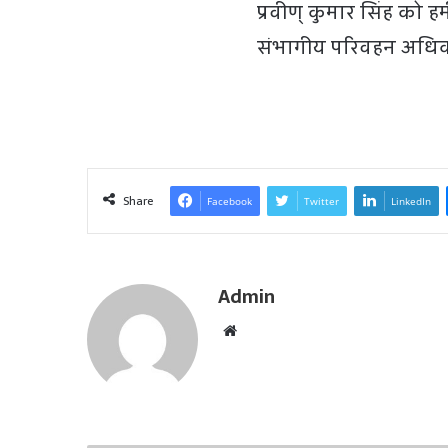
प्रवीण् कुमार सिंह को हमी
संभागीय परिवहन अधिका
Share
Facebook
Twitter
LinkedIn
Admin
W
e
b
s
i