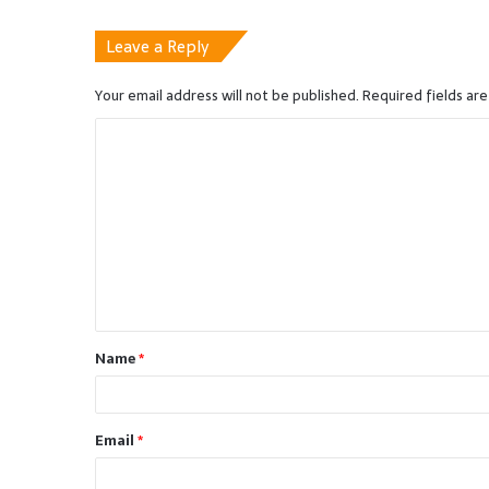
Leave a Reply
Your email address will not be published.
Required fields ar
C
o
m
m
e
n
t
Name
*
*
Email
*