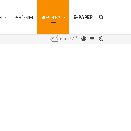
बार
मनोरंजन
अन्य राज्य
E-PAPER
Search
℃
27
Log
Sidebar
Switch
Delhi
In
skin
for