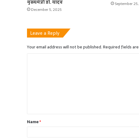
मुख्यमंत्री डॉ. यादव
September 25,
December 5, 2025
Leave a Reply
Your email address will not be published.
Required fields ar
C
o
m
m
e
n
t
Name
*
*