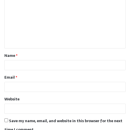
o
m
m
e
n
t
Name
*
*
Email
*
Website
Save my name, email, and website in this browser for the next
time I comment.