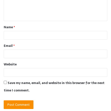
e
n
t
Name
*
*
Email
*
Website
Save my name, email, and website in this browser for the next
time I comment.