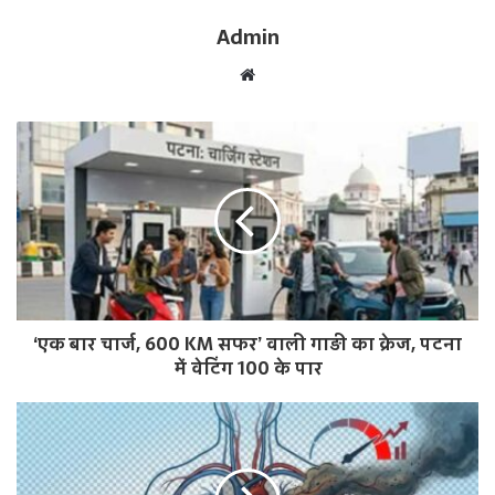
Admin
W
e
b
s
i
t
e
‘एक बार चार्ज, 600 KM सफर’ वाली गाड़ी का क्रेज, पटना
में वेटिंग 100 के पार