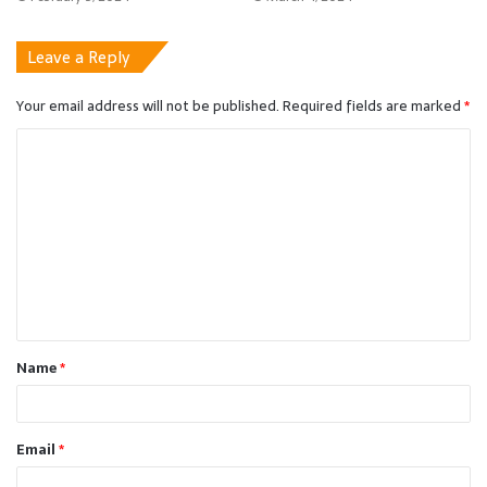
Leave a Reply
Your email address will not be published.
Required fields are marked
*
C
o
m
m
e
n
t
Name
*
*
Email
*