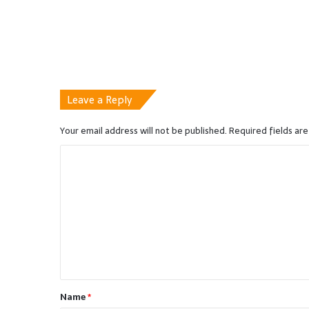
Leave a Reply
Your email address will not be published.
Required fields ar
C
o
m
m
e
n
t
Name
*
*