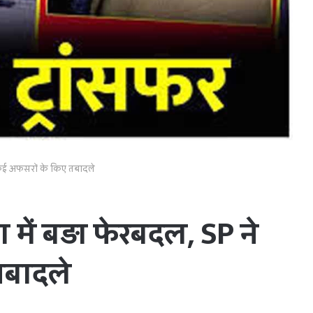
 कई अफसरों के किए तबादले
में बड़ा फेरबदल, SP ने
तबादले