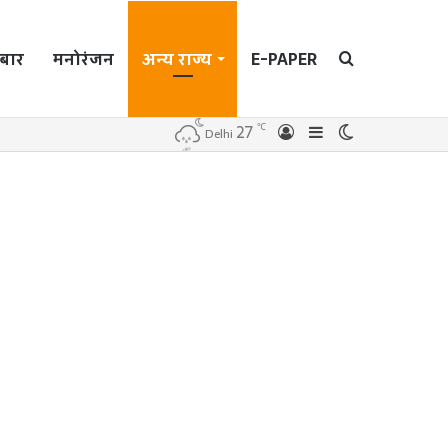
बार
मनोरंजन
अन्य राज्य
E-PAPER
Search
℃
27
Log
Sidebar
Switch
Delhi
In
skin
for