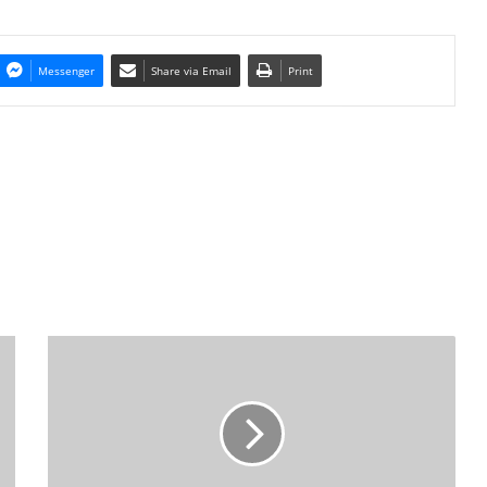
Messenger
Share via Email
Print