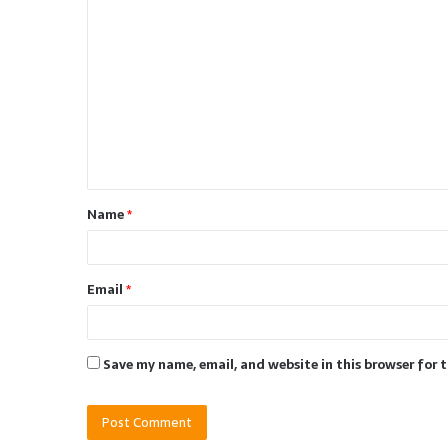
C
o
m
m
e
n
t
Name
*
*
Email
*
Save my name, email, and website in this browser for 