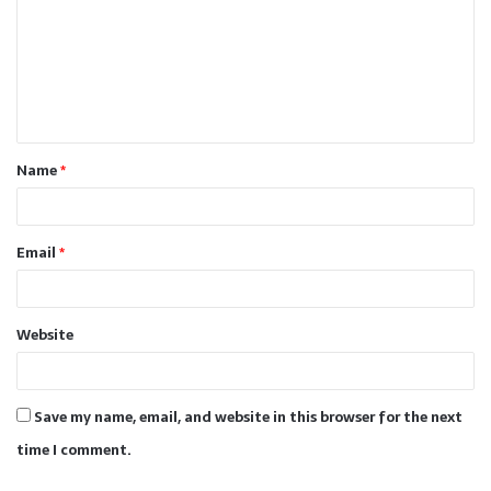
m
m
e
n
t
Name
*
*
Email
*
Website
Save my name, email, and website in this browser for the next
time I comment.