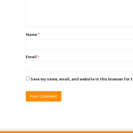
m
e
n
t
Name
*
*
Email
*
Save my name, email, and website in this browser for 