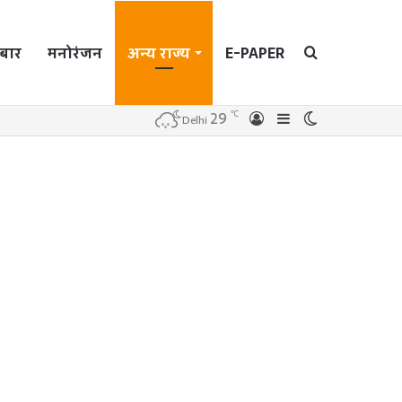
बार
मनोरंजन
अन्य राज्य
E-PAPER
Search
℃
29
Log
Sidebar
Switch
Delhi
In
skin
for