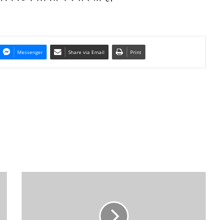
Messenger
Share via Email
Print