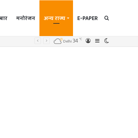
बार
मनोरंजन
अन्य राज्य
E-PAPER
Search
℃
34
Log
Sidebar
Switch
Delhi
In
skin
for