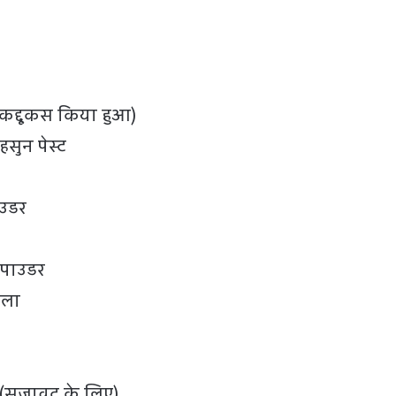
 कद्दूकस किया हुआ)
सुन पेस्ट
ाउडर
 पाउडर
ाला
ा (सजावट के लिए)