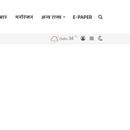
बार
मनोरंजन
अन्य राज्य
E-PAPER
Search
℃
34
Log
Sidebar
Switch
Delhi
In
skin
for