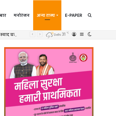
बार
मनोरंजन
अन्य राज्य
E-PAPER
Search
℃
31
 स्वाद घर पर
Log
Sidebar
Switch
Delhi
In
skin
for