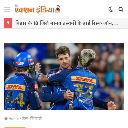
Menu
Switch
S
skin
f
बिहार के 18 जिले मानव तस्करी के हाई रिस्क जोन, सामने आई चिंताजनक तस्वीर
Home
/
खेल-खिलाड़ी