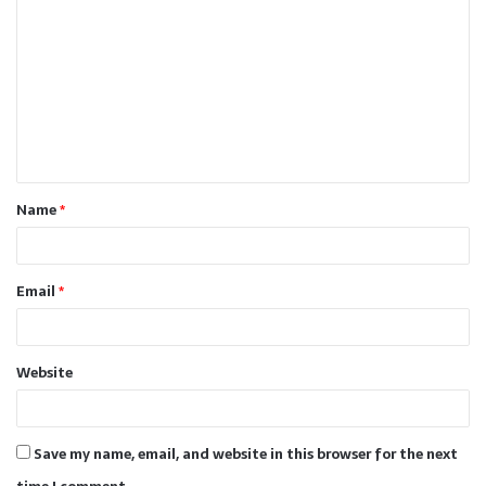
o
m
m
e
n
t
Name
*
*
Email
*
Website
Save my name, email, and website in this browser for the next