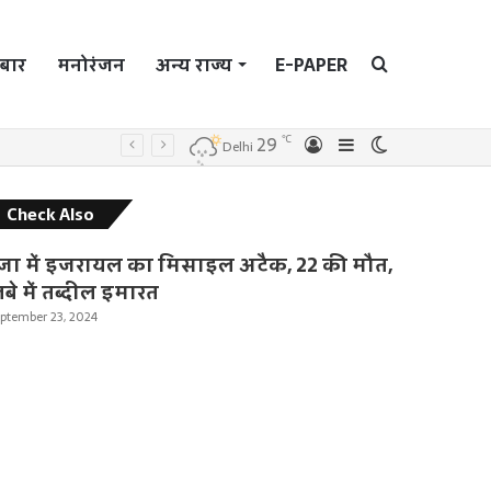
बार
मनोरंजन
अन्य राज्य
E-PAPER
Search
℃
29
्टर ट्रेनर
Log
Sidebar
Switch
Delhi
In
skin
for
C
Check Also
l
o
जा में इजरायल का मिसाइल अटैक, 22 की मौत,
s
बे में तब्दील इमारत
e
ptember 23, 2024