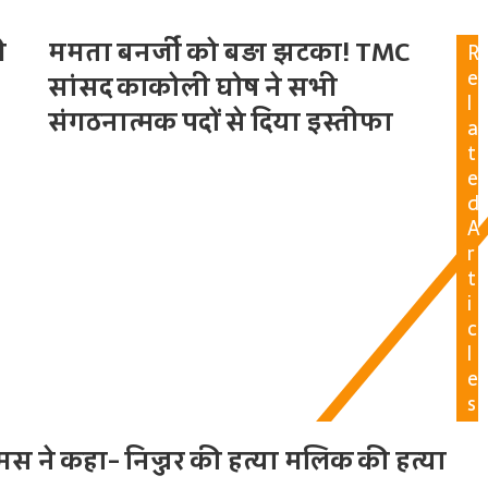
ी
ममता बनर्जी को बड़ा झटका! TMC
R
e
सांसद काकोली घोष ने सभी
l
संगठनात्मक पदों से दिया इस्तीफा
a
t
e
d
A
r
t
i
c
l
e
s
 थॉमस ने कहा- निज्जर की हत्या मलिक की हत्या