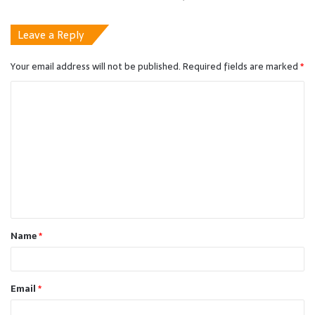
Leave a Reply
Your email address will not be published.
Required fields are marked
*
C
o
m
m
e
n
t
Name
*
*
Email
*