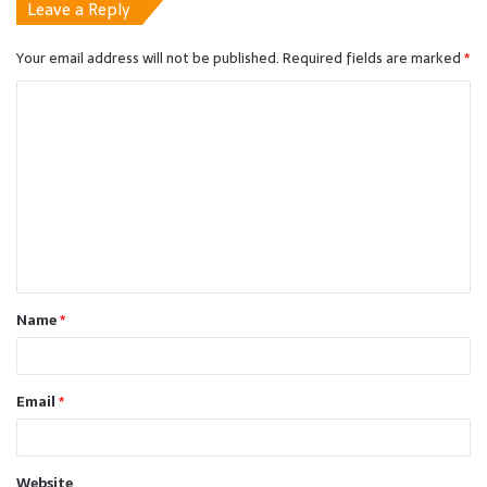
Leave a Reply
Your email address will not be published.
Required fields are marked
*
C
o
m
m
e
n
t
Name
*
*
Email
*
Website