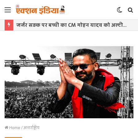
Menu
Switch
S
skin
f
जर्जर सड़क पर बच्ची का CM मोहन यादव को अल्टीमेटम, बोली- ‘सड़क बनवाओ, वर्ना कुर्सी से हटवा देंगे’
Home
/
अन्तर्राष्ट्रीय