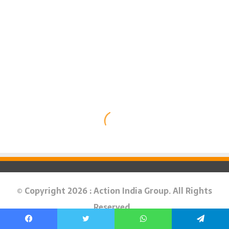
© Copyright 2026 : Action India Group. All Rights
Reserved.
About Us
Privacy Policy
Terms & Conditions
Contact Us
Facebook
Twitter
WhatsApp
Telegram