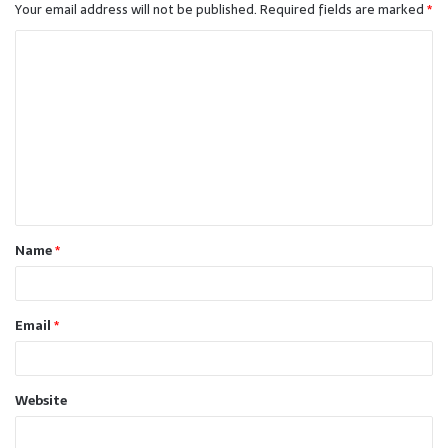
Your email address will not be published.
Required fields are marked
*
C
o
m
m
e
n
t
Name
*
*
Email
*
Website